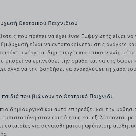
ψυχωτή Θεατρικού Παιχνιδιού;
θέσεις που πρέπει να έχει ένας Εμψυχωτής είναι να
υ Εμψυχωτή είναι να ανταποκρίνεται στις ανάγκες κα
 παράγει ενέργεια, δημιουργία και επικοινωνία μέσα
υ μπορεί να εμπνεύσει την ομάδα και να της δώσει κ
ει αλλά να την βοηθήσει να ανακαλύψει τη χαρά του
α παιδιά που βιώνουν το Θεατρικό Παιχνίδι;
 πιο δημιουργικά και αυτό επηρεάζει και την μαθησ
 εμπιστοσύνη στον εαυτό τους και εξελίσσονται με 
ι ευκαιρίες για συναισθηματική αφύπνιση, αισθητικ
ης.